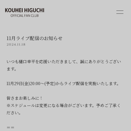
HOME
INFORMATION
11月ライブ配信のお知らせ
SCHEDULE
PROFILE
2024.11.18
BLOG
MOVIE
いつも樋口幸平を応援いただきまして、誠にありがとうござい
ます。
PHOTO
Q&A
11月29日(金)20:00～(予定)からライブ配信を実施いたします。
皆さまお楽しみに！
※スケジュールは変更になる場合がございます。予めご了承く
ださい。
会員登録
ログイン
＝＝